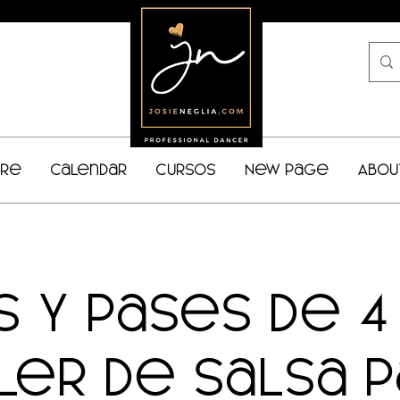
bre
Calendar
Cursos
New Page
Abou
s y pases de 4
ler de salsa 