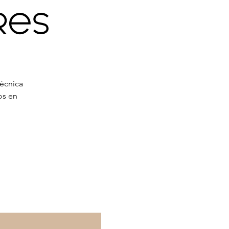
res
técnica
os en