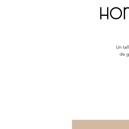
ho
Un tal
de g