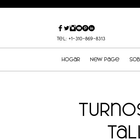
Tel: +1-310-869-8313
Hogar
New Page
So
Turno
Tal